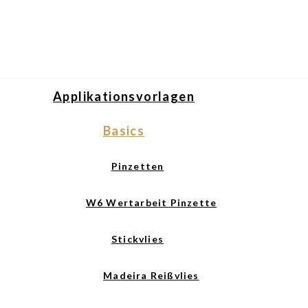
Applikationsvorlagen
Basics
Pinzetten
W6 Wertarbeit Pinzette
Stickvlies
Madeira Reißvlies