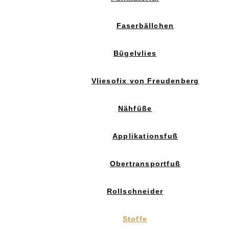
Faserbällchen
Bügelvlies
Vliesofix von Freudenberg
Nähfüße
Applikationsfuß
Obertransportfuß
Rollschneider
Stoffe