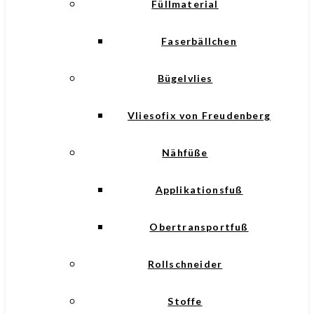
Füllmaterial
Faserbällchen
Bügelvlies
Vliesofix von Freudenberg
Nähfüße
Applikationsfuß
Obertransportfuß
Rollschneider
Stoffe