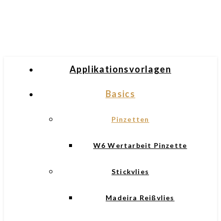
Applikationsvorlagen
Basics
Pinzetten
W6 Wertarbeit Pinzette
Stickvlies
Madeira Reißvlies