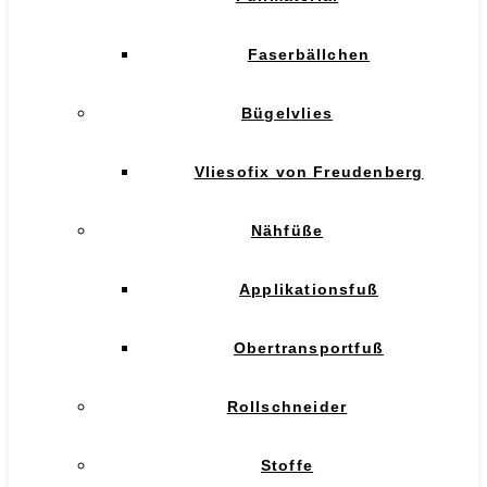
Faserbällchen
Bügelvlies
Vliesofix von Freudenberg
Nähfüße
Applikationsfuß
Obertransportfuß
Rollschneider
Stoffe